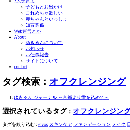
3人子育て
子どもとお出かけ
これめちゃ欲しい！
赤ちゃんといっしょ
知育関係
Web運営とか
About
ゆきるんについて
お知らせ
お仕事報告
サイトについて
contact
タグ検索：
オフクレンジング
ゆきるん ジャーナル ～京都より愛を込めて～
選択されているタグ :
オフクレンジン
タグを絞り込む :
etvos
スキンケア
ファンデーション
メイク