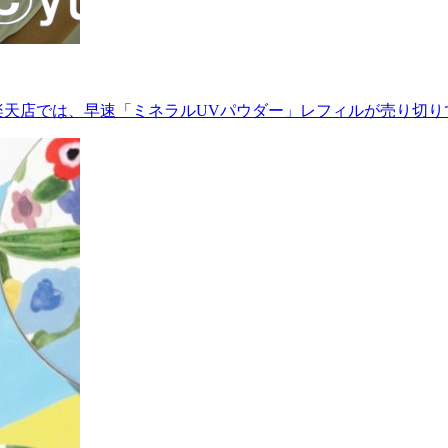
ォス楽天店では、早速「ミネラルUVパウダー」レフィルが売り切り