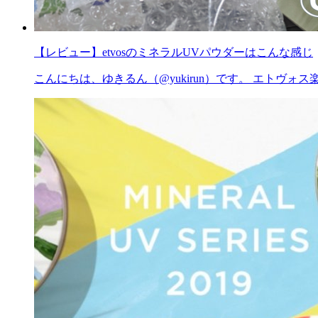
【レビュー】etvosのミネラルUVパウダーはこんな感じ
こんにちは、ゆきるん（@yukirun）です。 エトヴ