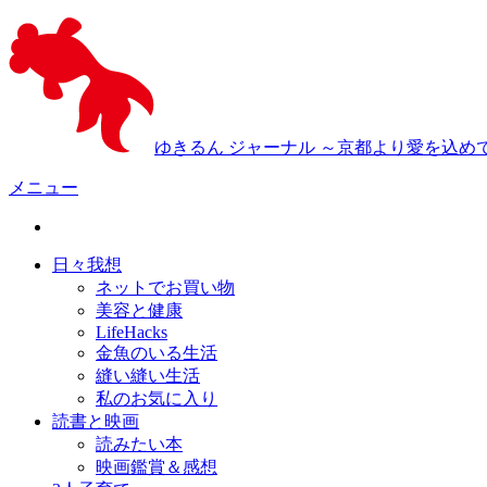
ゆきるん ジャーナル ～京都より愛を込め
メニュー
日々我想
ネットでお買い物
美容と健康
LifeHacks
金魚のいる生活
縫い縫い生活
私のお気に入り
読書と映画
読みたい本
映画鑑賞＆感想