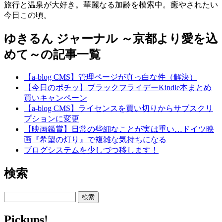
旅行と温泉が大好き。華麗なる加齢を模索中。癒やされたい
今日この頃。
ゆきるん ジャーナル ～京都より愛を込
めて～の記事一覧
【a-blog CMS】管理ページが真っ白な件（解決）
【今日のポチッ】ブラックフライデーKindle本まとめ
買いキャンペーン
【a-blog CMS】ライセンスを買い切りからサブスクリ
プションに変更
【映画鑑賞】日常の些細なことが実は重い…ドイツ映
画『希望の灯り』で複雑な気持ちになる
ブログシステムを少しづつ移します！
検索
検索
Pickups!