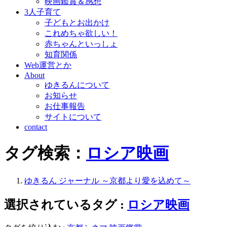
映画鑑賞＆感想
3人子育て
子どもとお出かけ
これめちゃ欲しい！
赤ちゃんといっしょ
知育関係
Web運営とか
About
ゆきるんについて
お知らせ
お仕事報告
サイトについて
contact
タグ検索：
ロシア映画
ゆきるん ジャーナル ～京都より愛を込めて～
選択されているタグ :
ロシア映画