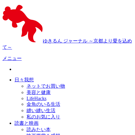
ゆきるん ジャーナル ～京都より愛を込め
て～
メニュー
日々我想
ネットでお買い物
美容と健康
LifeHacks
金魚のいる生活
縫い縫い生活
私のお気に入り
読書と映画
読みたい本