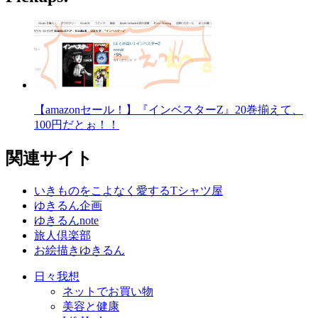
【amazonセール！】『インベスターZ』20巻揃えて、
100円だとぉ！！
関連サイト
いきものをこよなく愛するTシャツ屋
ゆきるん企画
ゆきるんnote
旅人倶楽部
お絵描きゆきるん
日々我想
ネットでお買い物
美容と健康