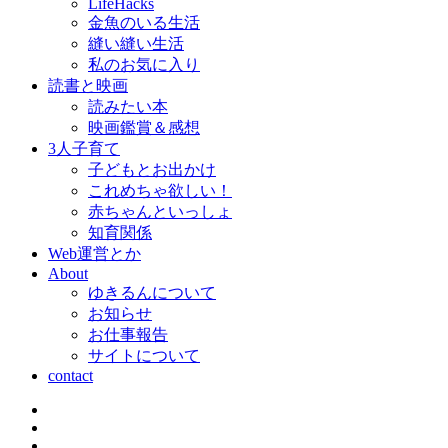
LifeHacks
金魚のいる生活
縫い縫い生活
私のお気に入り
読書と映画
読みたい本
映画鑑賞＆感想
3人子育て
子どもとお出かけ
これめちゃ欲しい！
赤ちゃんといっしょ
知育関係
Web運営とか
About
ゆきるんについて
お知らせ
お仕事報告
サイトについて
contact