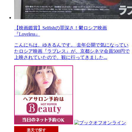
【映画鑑賞】Selfishの罪深さ！鬱ロシア映画
『Loveless』
こんにちは、ゆきるんです。 去年公開で気になってい
たロシア映画『ラブレス』が、京都シネマ会員500円で
上映されていたので、観に行ってきました...
楽天で探す