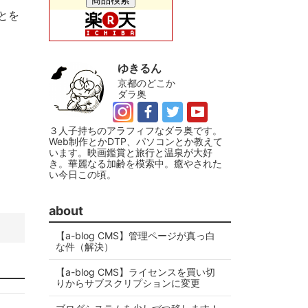
とを
ゆきるん
京都のどこか
ダラ奥
３人子持ちのアラフィフなダラ奥です。
Web制作とかDTP、パソコンとか教えて
います。映画鑑賞と旅行と温泉が大好
き。華麗なる加齢を模索中。癒やされた
い今日この頃。
about
【a-blog CMS】管理ページが真っ白
な件（解決）
【a-blog CMS】ライセンスを買い切
りからサブスクリプションに変更