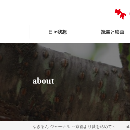
日々我想
読書と映画
about
ゆきるん ジャーナル ～京都より愛を込めて～
a