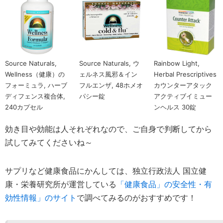
Source Naturals,
Source Naturals, ウ
Rainbow Light,
Wellness（健康）の
ェルネス風邪＆イン
Herbal Prescriptives
フォーミュラ, ハーブ
フルエンザ, 48ホメオ
カウンターアタック
ディフェンス複合体,
パシー錠
アクティブイミュー
240カプセル
ンヘルス 30錠
効き目や効能は人それぞれなので、ご自身で判断してから
試してみてくださいね～
サプリなど健康食品にかんしては、独立行政法人 国立健
康・栄養研究所が運営している
「健康食品」の安全性・有
効性情報」のサイト
で調べてみるのがおすすめです！