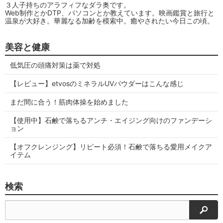
３人子持ちのアラフィフなダラ奥です。
Web制作とかDTP、パソコンとか教えています。映画鑑賞と旅行と
温泉が大好き。華麗なる加齢を模索中。癒やされたい今日この頃。
美容と健康
低気圧の頭痛対策は薬で対処
【レビュー】etvosのミネラルUVパウダーはこんな感じ
まだ間に合う！筋肉体操を始めました
【使用中】石鹸で落ちるアンチ・エイジング向けのファンデーシ
ョン
【オフクレンジング】リピート必須！石鹸で落ちる愛用メイクア
イテム
検索
検索