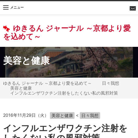
メニュー
ゆきるん ジャーナル ～京都より愛
を込めて～
美容と健康
ゆきるん ジャーナル ～京都より愛を込めて～
日々我想
美容と健康
インフルエンザワクチン注射をしたくない私の風邪対策
2016年11月29日（火）
<
美容と健康
日々我想
インフルエンザワクチン注射を