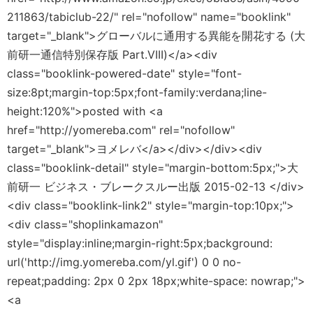
211863/tabiclub-22/" rel="nofollow" name="booklink"
target="_blank">グローバルに通用する異能を開花する (大
前研一通信特別保存版 Part.VIII)</a><div
class="booklink-powered-date" style="font-
size:8pt;margin-top:5px;font-family:verdana;line-
height:120%">posted with <a
href="http://yomereba.com" rel="nofollow"
target="_blank">ヨメレバ</a></div></div><div
class="booklink-detail" style="margin-bottom:5px;">大
前研一 ビジネス・ブレークスルー出版 2015-02-13 </div>
<div class="booklink-link2" style="margin-top:10px;">
<div class="shoplinkamazon"
style="display:inline;margin-right:5px;background:
url('http://img.yomereba.com/yl.gif') 0 0 no-
repeat;padding: 2px 0 2px 18px;white-space: nowrap;">
<a