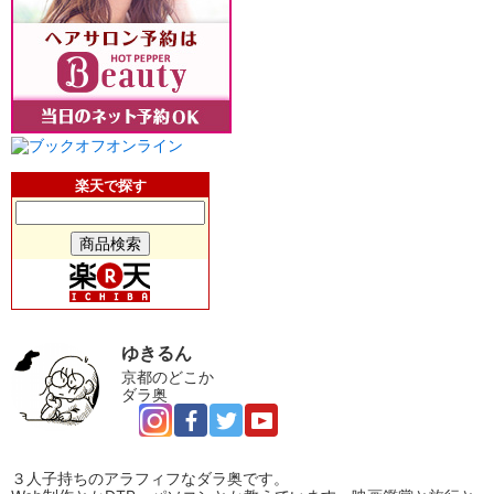
楽天で探す
ゆきるん
京都のどこか
ダラ奥
３人子持ちのアラフィフなダラ奥です。