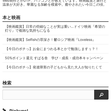
Web制作とかDTP、パソコンとか教えています。映画鑑賞と旅行と
温泉が大好き。華麗なる加齢を模索中。癒やされたい今日この頃。
本と映画
【映画鑑賞】日常の些細なことが実は重い…ドイツ映画『希望の
灯り』で複雑な気持ちになる
【映画鑑賞】Selfishの罪深さ！鬱ロシア映画『Loveless』
【今日のポチっ】お金にまつわる本とかで勉強しますぅ？！
50%ポイント還元 すばる舎 学び・成長・成功本キャンペーン
【今日のポチっ】発達障害の子どもから見た大人が知りたくて
検索
検索
Pickups!