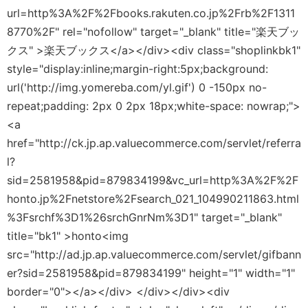
url=http%3A%2F%2Fbooks.rakuten.co.jp%2Frb%2F1311
8770%2F" rel="nofollow" target="_blank" title="楽天ブッ
クス" >楽天ブックス</a></div><div class="shoplinkbk1"
style="display:inline;margin-right:5px;background:
url('http://img.yomereba.com/yl.gif') 0 -150px no-
repeat;padding: 2px 0 2px 18px;white-space: nowrap;">
<a
href="http://ck.jp.ap.valuecommerce.com/servlet/referra
l?
sid=2581958&pid=879834199&vc_url=http%3A%2F%2F
honto.jp%2Fnetstore%2Fsearch_021_104990211863.html
%3Fsrchf%3D1%26srchGnrNm%3D1" target="_blank"
title="bk1" >honto<img
src="http://ad.jp.ap.valuecommerce.com/servlet/gifbann
er?sid=2581958&pid=879834199" height="1" width="1"
border="0"></a></div> </div></div><div