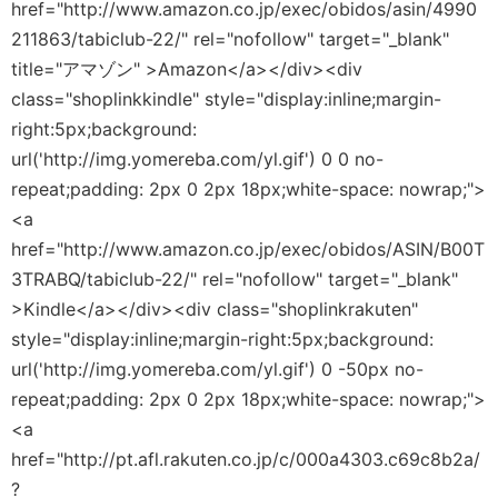
href="http://www.amazon.co.jp/exec/obidos/asin/4990
211863/tabiclub-22/" rel="nofollow" target="_blank"
title="アマゾン" >Amazon</a></div><div
class="shoplinkkindle" style="display:inline;margin-
right:5px;background:
url('http://img.yomereba.com/yl.gif') 0 0 no-
repeat;padding: 2px 0 2px 18px;white-space: nowrap;">
<a
href="http://www.amazon.co.jp/exec/obidos/ASIN/B00T
3TRABQ/tabiclub-22/" rel="nofollow" target="_blank"
>Kindle</a></div><div class="shoplinkrakuten"
style="display:inline;margin-right:5px;background:
url('http://img.yomereba.com/yl.gif') 0 -50px no-
repeat;padding: 2px 0 2px 18px;white-space: nowrap;">
<a
href="http://pt.afl.rakuten.co.jp/c/000a4303.c69c8b2a/
?