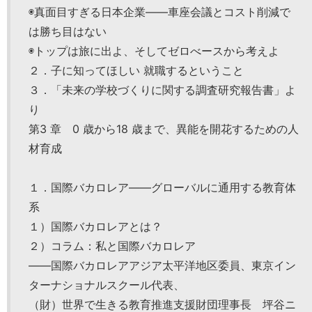
◉真面目すぎる日本企業――車座会議とコスト削減で
は勝ち目はない
◉トップは旅に出よ、そしてゼロべースから考えよ
２．子に知ってほしい 就職するということ
３．「未来の学校づくりに関する調査研究報告書」よ
り
第3 章 0 歳から18 歳まで、異能を開花するための人
材育成
１．国際バカロレア――グローバルに通用する教育体
系
１）国際バカロレアとは？
２）コラム：私と国際バカロレア
――国際バカロレアアジア太平洋地区委員、東京イン
ターナショナルスクール代表、
（財）世界で生きる教育推進支援財団理事長 坪谷ニ