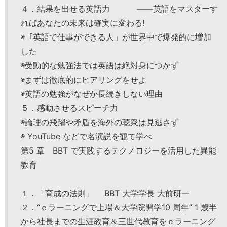
４．結果を出せる英語力 ――英語をマスターす
ればあなたの未来は確実に変わる!
◉「英語で仕事ができる人」が世界中で爆発的に増加
した
◉受動的な勉強法では英語は絶対身につかず
◉まずは徹底的にヒアリングをせよ
◉英語の勉強がなぜか長続きしない理由
５．感動させるスピーチ力
◉論理の飛躍や矛盾を海外の聴衆は見逃さず
◉ YouTube などで名演説を観て学べ
第5 章 BBT で実践するテクノロジーを活用した異能
教育
１．「育成の法則」 BBT 大学学長 大前研一
２．“ｅラーニングで上場＆大学院開学10 周年” 1 歳半
から社長までの生涯教育＆三世代教育をｅラーニング