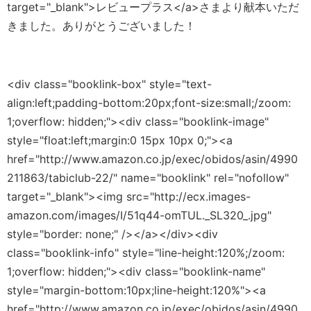
target="_blank">レビュープラス</a>さまより献本いただ
きました。ありがとうございました！
<div class="booklink-box" style="text-
align:left;padding-bottom:20px;font-size:small;/zoom:
1;overflow: hidden;"><div class="booklink-image"
style="float:left;margin:0 15px 10px 0;"><a
href="http://www.amazon.co.jp/exec/obidos/asin/4990
211863/tabiclub-22/" name="booklink" rel="nofollow"
target="_blank"><img src="http://ecx.images-
amazon.com/images/I/51q44-omTUL._SL320_.jpg"
style="border: none;" /></a></div><div
class="booklink-info" style="line-height:120%;/zoom:
1;overflow: hidden;"><div class="booklink-name"
style="margin-bottom:10px;line-height:120%"><a
href="http://www.amazon.co.jp/exec/obidos/asin/4990