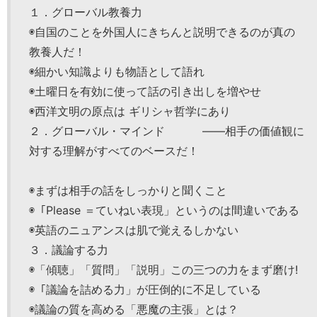
１．グローバル教養力
◉自国のことを外国人にきちんと説明できるのが真の
教養人だ！
◉細かい知識よりも物語として語れ
◉土曜日を有効に使って話の引き出しを増やせ
◉西洋文明の原点は ギリシャ哲学にあり
２．グローバル・マインド ――相手の価値観に
対する理解がすべてのベースだ！
◉まずは相手の話をしっかりと聞くこと
◉「Please ＝ていねい表現」というのは間違いである
◉英語のニュアンスは肌で覚えるしかない
３．議論する力
◉「傾聴」「質問」「説明」この三つの力をまず磨け!
◉「議論を詰める力」が圧倒的に不足している
◉議論の質を高める「悪魔の主張」とは？