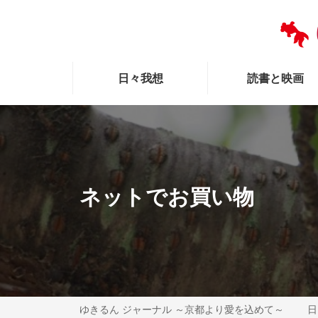
日々我想
読書と映画
ネットでお買い物
ゆきるん ジャーナル ～京都より愛を込めて～
日