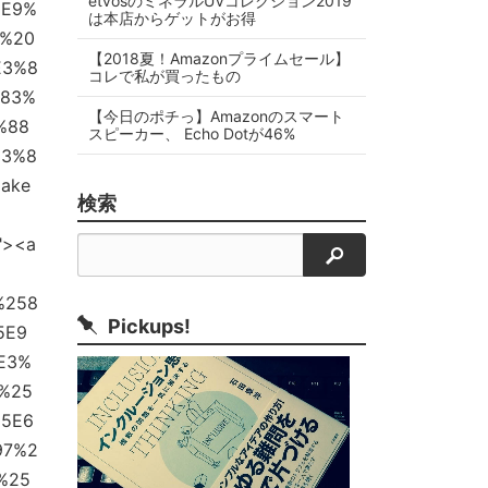
etvosのミネラルUVコレクション2019
%E9%
は本店からゲットがお得
%20
【2018夏！Amazonプライムセール】
E3%8
コレで私が買ったもの
83%
【今日のポチっ】Amazonのスマート
%88
スピーカー、 Echo Dotが46%
E3%8
ake
検索
x"><a
検索
%258
Pickups!
5E9
E3%
%25
5E6
97%2
%25