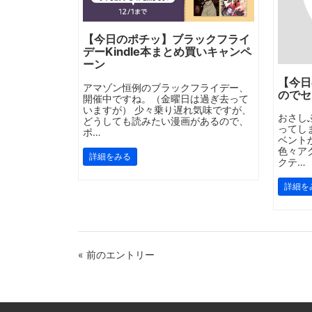
【今日のポチッ】ブラックフライ
デーKindle本まとめ買いキャンペ
ーン
【今日
アマゾン恒例のブラックフライデー、
のでセ
開催中ですね。（金曜日は過ぎ去って
いますが） 少々乗り遅れ気味ですが、
おさし
どうしても読みたい漫画があるので、
ってし
ポ…
ベント
色々ア
詳細をみる
クテ…
詳細を
« 前のエントリー