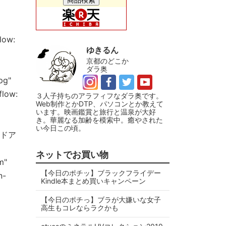
low:
ゆきるん
京都のどこか
ダラ奥
pg"
flow:
３人子持ちのアラフィフなダラ奥です。
Web制作とかDTP、パソコンとか教えて
います。映画鑑賞と旅行と温泉が大好
き。華麗なる加齢を模索中。癒やされた
い今日この頃。
トドア
ネットでお買い物
m"
【今日のポチッ】ブラックフライデー
n-
Kindle本まとめ買いキャンペーン
【今日のポチっ】ブラが大嫌いな女子
高生もコレならラクかも