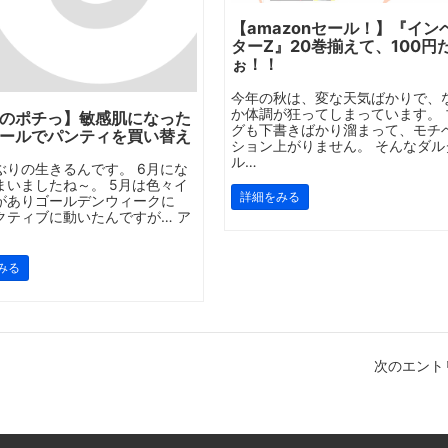
【amazonセール！】『イン
ターZ』20巻揃えて、100円
ぉ！！
今年の秋は、変な天気ばかりで、
か体調が狂ってしまっています。 
のポチっ】敏感肌になった
グも下書きばかり溜まって、モチ
ールでパンティを買い替え
ション上がりません。 そんなダル
ル…
ぶりの生きるんです。 6月にな
まいましたね～。 5月は色々イ
詳細をみる
がありゴールデンウィークに
クティブに動いたんですが… ア
みる
次のエントリ