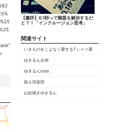
582
E5%
【書評】0.1秒っで難題を解決するだ
7%25
と？！「インクルージョン思考」
%25
関連サイト
lank"
いきものをこよなく愛するTシャツ屋
v>
ゆきるん企画
ゆきるんnote
旅人倶楽部
お絵描きゆきるん