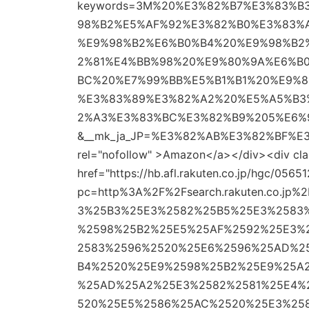
keywords=3M%20%E3%82%B7%E3%83%
98%B2%E5%AF%92%E3%82%B0%E3%83%
%E9%98%B2%E6%B0%B4%20%E9%98%B2
2%81%E4%BB%98%20%E9%80%9A%E6%B
BC%20%E7%99%BB%E5%B1%B1%20%E9%
%E3%83%89%E3%82%A2%20%E5%A5%B3
2%A3%E3%83%BC%E3%82%B9%205%E6%
&__mk_ja_JP=%E3%82%AB%E3%82%BF%E3%8
rel="nofollow" >Amazon</a></div><div class
href="https://hb.afl.rakuten.co.jp/hgc/05
pc=http%3A%2F%2Fsearch.rakuten.co.j
3%25B3%25E3%2582%25B5%25E3%2583
%2598%25B2%25E5%25AF%2592%25E3%
2583%2596%2520%25E6%2596%25AD%2
B4%2520%25E9%2598%25B2%25E9%25A
%25AD%25A2%25E3%2582%2581%25E4%
520%25E5%2586%25AC%2520%25E3%25