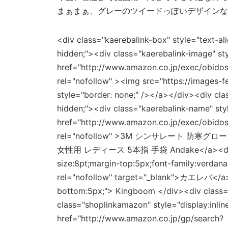
まぁまぁ、グレーのツイードっぽいデザインな
<div class="kaerebalink-box" style="text-al
hidden;"><div class="kaerebalink-image" sty
href="http://www.amazon.co.jp/exec/obido
rel="nofollow" ><img src="https://images-
style="border: none;" /></a></div><div clas
hidden;"><div class="kaerebalink-name" st
href="http://www.amazon.co.jp/exec/obido
rel="nofollow" >3M シンサレート 防寒
女性用 レディース 5本指 手袋 Andake</a><div clas
size:8pt;margin-top:5px;font-family:verdan
rel="nofollow" target="_blank">カエレバ</a><
bottom:5px;"> Kingboom </div><div class="
class="shoplinkamazon" style="display:inlin
href="http://www.amazon.co.jp/gp/search?