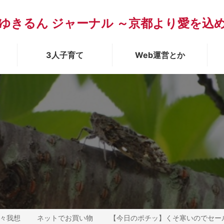
ゆきるん ジャーナル ～京都より愛を込
3人子育て
Web運営とか
々我想
ネットでお買い物
【今日のポチッ】くそ寒いのでセー