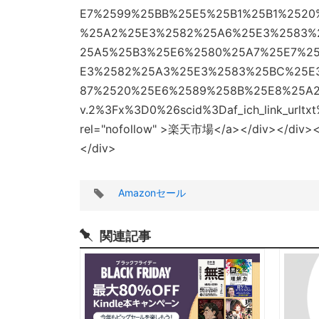
E7%2599%25BB%25E5%25B1%25B1%252
%25A2%25E3%2582%25A6%25E3%2583%
25A5%25B3%25E6%2580%25A7%25E7%2
E3%2582%25A3%25E3%2583%25BC%25E
87%2520%25E6%2589%258B%25E8%25A2%258
v.2%3Fx%3D0%26scid%3Daf_ich_link_urltx
rel="nofollow" >楽天市場</a></div></div></div
</div>
タ
Amazonセール
グ
関連記事