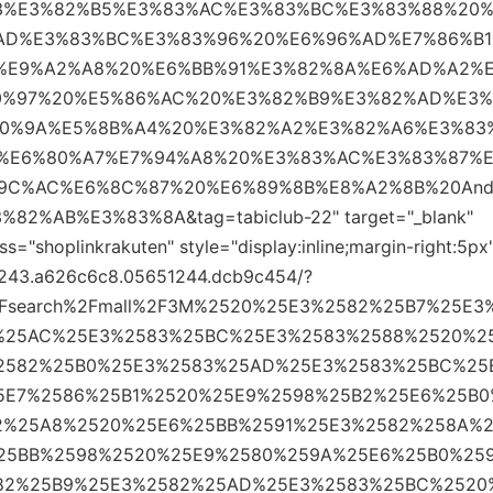
B3%E3%82%B5%E3%83%AC%E3%83%BC%E3%83%88%20
AD%E3%83%BC%E3%83%96%20%E6%96%AD%E7%86%B1
%E9%A2%A8%20%E6%BB%91%E3%82%8A%E6%AD%A2%
0%97%20%E5%86%AC%20%E3%82%B9%E3%82%AD%E3%
80%9A%E5%8B%A4%20%E3%82%A2%E3%82%A6%E3%83
%E6%80%A7%E7%94%A8%20%E3%83%AC%E3%83%87%
9C%AC%E6%8C%87%20%E6%89%8B%E8%A2%8B%20And
2%AB%E3%83%8A&tag=tabiclub-22" target="_blank"
="shoplinkrakuten" style="display:inline;margin-right:5p
651243.a626c6c8.05651244.dcb9c454/?
p%2Fsearch%2Fmall%2F3M%2520%25E3%2582%25B7%25E3
%25AC%25E3%2583%25BC%25E3%2583%2588%2520%2
2582%25B0%25E3%2583%25AD%25E3%2583%25BC%25
5E7%2586%25B1%2520%25E9%2598%25B2%25E6%25B0
2%25A8%2520%25E6%25BB%2591%25E3%2582%258A%2
25BB%2598%2520%25E9%2580%259A%25E6%25B0%25
82%25B9%25E3%2582%25AD%25E3%2583%25BC%2520