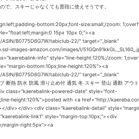
ので、スキーじゃなくても普段に使えそうです。
ign:left;padding-bottom:20px;font-size:small;/zoom: 1;overf
le="float:left;margin:0 15px 10px 0;"><a
s/ASIN/B0775D6G7W/tabiclub-22/" target="_blank"
fe.ssl-images-amazon.com/images/I/51GQn91kkGL._SL160_.j
s="kaerebalink-info" style="line-height:120%;/zoom: 1;over
yle="margin-bottom:10px;line-height:120%"><a
s/ASIN/B0775D6G7W/tabiclub-22/" target="_blank"
グローブ 断熱 防水 防風 滑り止め付 通気 冬 スキー 登山 通勤 アウ
s="kaerebalink-powered-date" style="font-
a;line-height:120%">posted with <a href="http://kaereba.co
/div></div><div class="kaerebalink-detail" style="margi
kaerebalink-link1" style="margin-top:10px;"><div
e;margin-right:5px"><a