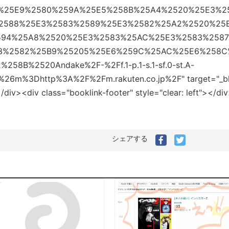
0%25E9%2580%259A%25E5%258B%25A4%2520%25E3%2
2588%25E3%2583%2589%25E3%2582%25A2%2520%25
594%25A8%2520%25E3%2583%25AC%25E3%2583%258
3%2582%25B9%25205%25E6%259C%25AC%25E6%258C
B%2520Andake%2F-%2Ff.1-p.1-s.1-sf.0-st.A-
t%26m%3Dhttp%3A%2F%2Fm.rakuten.co.jp%2F" target="_b
><div class="booklink-footer" style="clear: left"></di
シェアする