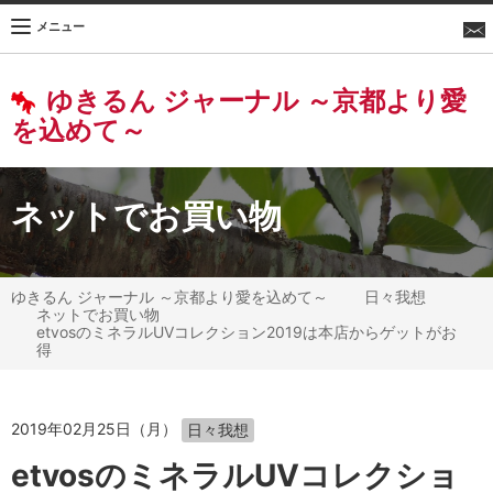
メニュー
ゆきるん ジャーナル ～京都より愛
を込めて～
ネットでお買い物
ゆきるん ジャーナル ～京都より愛を込めて～
日々我想
ネットでお買い物
etvosのミネラルUVコレクション2019は本店からゲットがお
得
2019年02月25日（月）
日々我想
etvosのミネラルUVコレクショ