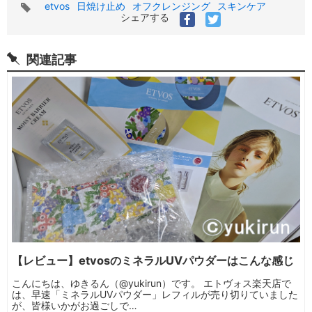
タ
etvos
日焼け止め
オフクレンジング
スキンケア
グ
シェアする
関連記事
【レビュー】etvosのミネラルUVパウダーはこんな感じ
こんにちは、ゆきるん（@yukirun）です。 エトヴォス楽天店で
は、早速「ミネラルUVパウダー」レフィルが売り切りていました
が、皆様いかがお過ごしで…